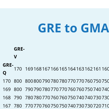
GRE to GMA
GRE-
V
GRE-
170
169
168
167
166
165
164
163
162
161
16
Q
170
800
800
800
790
780
780
770
770
760
750
75
169
800
790
790
780
770
770
760
760
750
740
74
168
790
780
780
770
760
760
750
740
740
730
73
167
780
770
770
760
750
750
740
730
730
720
71