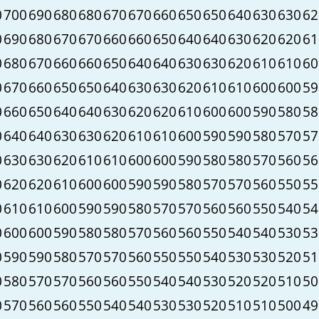
0
700
690
680
680
670
670
660
650
650
640
630
630
62
0
690
680
670
670
660
660
650
640
640
630
620
620
61
0
680
670
660
660
650
640
640
630
630
620
610
610
60
0
670
660
650
650
640
630
630
620
610
610
600
600
59
0
660
650
640
640
630
620
620
610
600
600
590
580
58
0
640
640
630
630
620
610
610
600
590
590
580
570
57
0
630
630
620
610
610
600
600
590
580
580
570
560
56
0
620
620
610
600
600
590
590
580
570
570
560
550
55
0
610
610
600
590
590
580
570
570
560
560
550
540
54
0
600
600
590
580
580
570
560
560
550
540
540
530
53
0
590
590
580
570
570
560
550
550
540
530
530
520
51
0
580
570
570
560
560
550
540
540
530
520
520
510
50
0
570
560
560
550
540
540
530
530
520
510
510
500
49