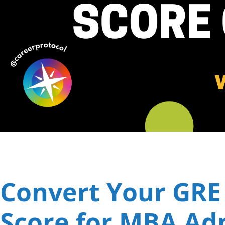
Convert Your GRE
Score for MBA Ad