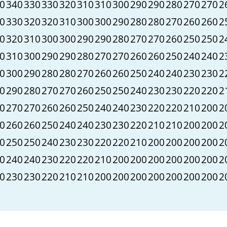
0
340
330
330
320
310
310
300
290
290
280
270
270
2
0
330
320
320
310
300
300
290
280
280
270
260
260
2
0
320
310
300
300
290
290
280
270
270
260
250
250
2
0
310
300
290
290
280
270
270
260
260
250
240
240
2
0
300
290
280
280
270
260
260
250
240
240
230
230
2
0
290
280
270
270
260
250
250
240
230
230
220
220
2
0
270
270
260
260
250
240
240
230
220
220
210
200
2
0
260
260
250
240
240
230
230
220
210
210
200
200
2
0
250
250
240
230
230
220
220
210
200
200
200
200
2
0
240
240
230
220
220
210
200
200
200
200
200
200
2
0
230
230
220
210
210
200
200
200
200
200
200
200
2